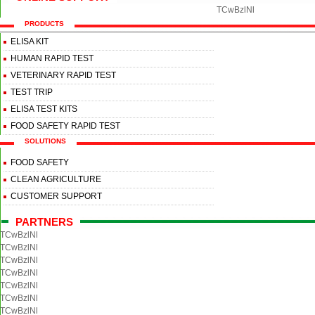
TCwBzlNl
PRODUCTS
ELISA KIT
HUMAN RAPID TEST
VETERINARY RAPID TEST
TEST TRIP
ELISA TEST KITS
FOOD SAFETY RAPID TEST
SOLUTIONS
FOOD SAFETY
CLEAN AGRICULTURE
CUSTOMER SUPPORT
PARTNERS
TCwBzlNl
TCwBzlNl
TCwBzlNl
TCwBzlNl
TCwBzlNl
TCwBzlNl
TCwBzlNl