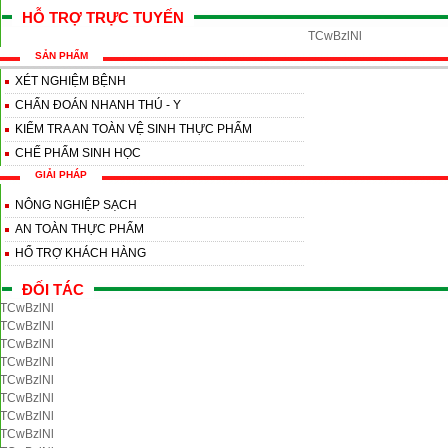
HỖ TRỢ TRỰC TUYẾN
TCwBzlNl
SẢN PHẨM
XÉT NGHIỆM BỆNH
CHẨN ĐOÁN NHANH THÚ - Y
KIỂM TRA AN TOÀN VỆ SINH THỰC PHẨM
CHẾ PHẨM SINH HỌC
GIẢI PHÁP
NÔNG NGHIỆP SẠCH
AN TOÀN THỰC PHẨM
HỔ TRỢ KHÁCH HÀNG
ĐỐI TÁC
TCwBzlNl
TCwBzlNl
TCwBzlNl
TCwBzlNl
TCwBzlNl
TCwBzlNl
TCwBzlNl
TCwBzlNl