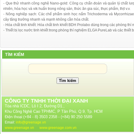
- Que thử nhanh công nghệ Nano-gold: Công cụ chẩn đoán và quản lý chất lượn
nhiên, hóa học và vik huẩn trong nông sản, thức ăn gia súc, thực phẩm, thịt v.v.
- Nông nghiệp sạch: Các chế phẩm sinh học nấm Trichoderma và Mycorrhizae 
cây tăng trưởng nhanh và mạnh không cần hóa chất.
- Hóa chất tinh khiết: Hóa chất tinh khiết BDH Prolabo dùng trong các phòng thí
- Thiết bị lọc nước tinh khiết trong phòng thí nghiệm ELGA PureLab và các thiết b
TÌM KIẾM
CÔNG TY TNHH THỜI ĐẠI XANH
Tòa nhà ICDC, Lô I 2, Đường D1.,
Khu Công Nghệ Cao TPHMC, P Tân Phú, Q.9, Tp. HCM
Điện thoại:(+84 - 8) 3503 2358 - (+84) 90 250 5589
Email:
info@greenage.vn
www.greenage.vn
www.greenage.com.vn