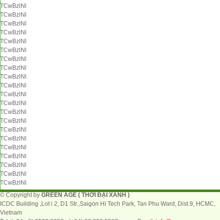
TCwBzlNl
TCwBzlNl
TCwBzlNl
TCwBzlNl
TCwBzlNl
TCwBzlNl
TCwBzlNl
TCwBzlNl
TCwBzlNl
TCwBzlNl
TCwBzlNl
TCwBzlNl
TCwBzlNl
TCwBzlNl
TCwBzlNl
TCwBzlNl
TCwBzlNl
TCwBzlNl
TCwBzlNl
TCwBzlNl
TCwBzlNl
© Copyright by
GREEN AGE ( THỜI ĐẠI XANH )
ICDC Building ,Lot i 2, D1 Str.,Saigon Hi Tech Park, Tan Phu Ward, Dist.9, HCMC,
Vietnam