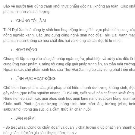
Bảo vệ người tiêu dùng tránh khỏi thực phẩm độc hại, không an toàn. Gíup kh
phẩm an toàn và chất lượng.
CHÚNG TÔI LÀ AI
Thời Đại Xanh là công ty sinh học hoạt động trong lĩnh vực phát triển, cung c
nông nghiệp xanh. Các ứng dụng công nghệ sinh học của Thời Đại Xanh mang
phẩm an toàn không có hóa chất độc hại và không có các độc tố tự nhiên
HOẠT ĐỘNG
Chúng tôi tập trung vào các giải pháp ngăn ngừa, phát hiện và xử lý các độc tố 
cung ứng thực phẩm. Chúng tôi cung cấp giải pháp tự nhiên, an toàn môi trường
Ngoài ra các chế phẩm sinh học của Thời Đại Xanh giúp cây trồng phát triển n
LĨNH VỰC HOẠT ĐỘNG
Chế biến thực phẩm: các giải pháp phát hiện nhanh dư lượng kháng sinh, độc
gây bệnh (que kiểm nghiệm nhanh, ELISA kit), thiết bị và hóa chất tinh khiết ứng
Nông nghiệp sạch: các giải pháp sinh học giúp tăng năng suất cây trồng, giảm s
Chăn nuôi: Phát hiện dư lượng kháng sinh, hóc môn tăng trưởng (ví dụ beta 
salbutamol) trong gia súc, gia cầm, thức ăn chăn nuôi
SẢN PHẨM:
- Bộ test Elisa: Công cụ chẩn đoán và quản lý chất lượng gíup phát hiện nhanh 
nông sản, thức ăn gia súc, thực phẩm, thịt v.v.