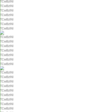
TCwBzlNl
TCwBzlNl
TCwBzlNl
TCwBzlNl
TCwBzlNl
TCwBzlNl
TCwBzlNl
TCwBzlNl
TCwBzlNl
TCwBzlNl
TCwBzlNl
TCwBzlNl
TCwBzlNl
TCwBzlNl
TCwBzlNl
TCwBzlNl
TCwBzlNl
TCwBzlNl
TCwBzlNl
TCwBzlNl
TCwBzlNl
TCwBzlNl
TCwBzlNl