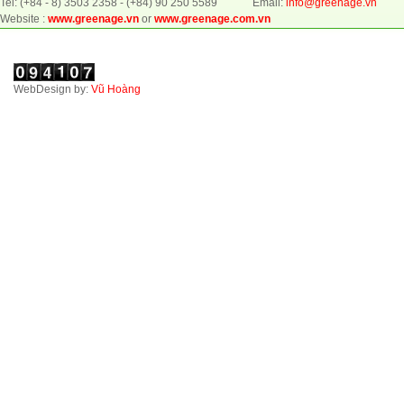
Tel: (+84 - 8) 3503 2358 - (+84) 90 250 5589 Email:
info@greenage.vn
Website :
www.greenage.vn
or
www.greenage.com.vn
WebDesign by:
Vũ Hoàng