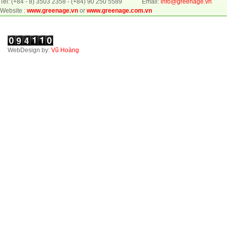
Tel: (+84 - 8) 3503 2358 - (+84) 90 250 5589 Email:
info@greenage.vn
Website :
www.greenage.vn
or
www.greenage.com.vn
WebDesign by:
Vũ Hoàng