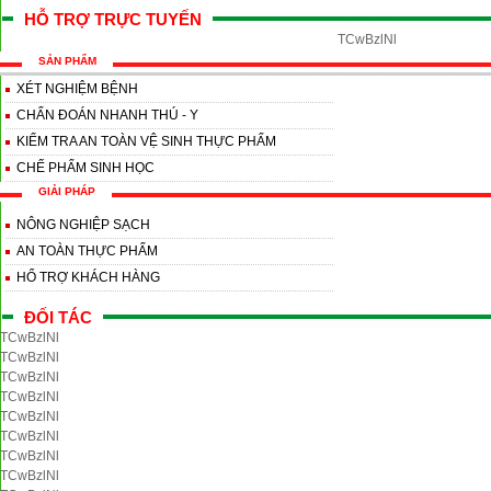
HỖ TRỢ TRỰC TUYẾN
TCwBzlNl
SẢN PHẨM
XÉT NGHIỆM BỆNH
CHẨN ĐOÁN NHANH THÚ - Y
KIỂM TRA AN TOÀN VỆ SINH THỰC PHẨM
CHẾ PHẨM SINH HỌC
GIẢI PHÁP
NÔNG NGHIỆP SẠCH
AN TOÀN THỰC PHẨM
HỔ TRỢ KHÁCH HÀNG
ĐỐI TÁC
TCwBzlNl
TCwBzlNl
TCwBzlNl
TCwBzlNl
TCwBzlNl
TCwBzlNl
TCwBzlNl
TCwBzlNl