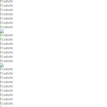
TCwBzlNl
TCwBzlNl
TCwBzlNl
TCwBzlNl
TCwBzlNl
TCwBzlNl
TCwBzlNl
TCwBzlNl
TCwBzlNl
TCwBzlNl
TCwBzlNl
TCwBzlNl
TCwBzlNl
TCwBzlNl
TCwBzlNl
TCwBzlNl
TCwBzlNl
TCwBzlNl
TCwBzlNl
TCwBzlNl
TCwBzlNl
TCwBzlNl
TCwBzlNl