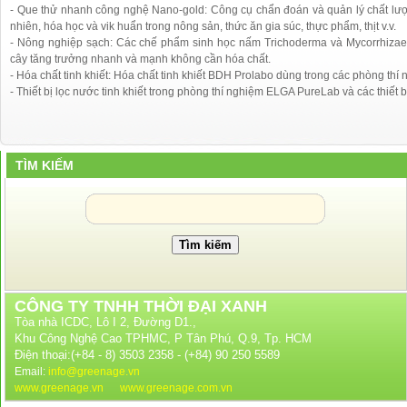
- Que thử nhanh công nghệ Nano-gold: Công cụ chẩn đoán và quản lý chất lượn
nhiên, hóa học và vik huẩn trong nông sản, thức ăn gia súc, thực phẩm, thịt v.v.
- Nông nghiệp sạch: Các chế phẩm sinh học nấm Trichoderma và Mycorrhizae 
cây tăng trưởng nhanh và mạnh không cần hóa chất.
- Hóa chất tinh khiết: Hóa chất tinh khiết BDH Prolabo dùng trong các phòng thí
- Thiết bị lọc nước tinh khiết trong phòng thí nghiệm ELGA PureLab và các thiết b
TÌM KIẾM
CÔNG TY TNHH THỜI ĐẠI XANH
Tòa nhà ICDC, Lô I 2, Đường D1.,
Khu Công Nghệ Cao TPHMC, P Tân Phú, Q.9, Tp. HCM
Điện thoại:(+84 - 8) 3503 2358 - (+84) 90 250 5589
Email:
info@greenage.vn
www.greenage.vn
www.greenage.com.vn