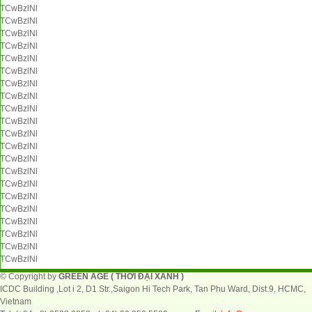
TCwBzlNl
TCwBzlNl
TCwBzlNl
TCwBzlNl
TCwBzlNl
TCwBzlNl
TCwBzlNl
TCwBzlNl
TCwBzlNl
TCwBzlNl
TCwBzlNl
TCwBzlNl
TCwBzlNl
TCwBzlNl
TCwBzlNl
TCwBzlNl
TCwBzlNl
TCwBzlNl
TCwBzlNl
TCwBzlNl
TCwBzlNl
© Copyright by
GREEN AGE ( THỜI ĐẠI XANH )
ICDC Building ,Lot i 2, D1 Str.,Saigon Hi Tech Park, Tan Phu Ward, Dist.9, HCMC,
Vietnam