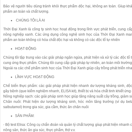
Bảo vệ người tiêu dùng tránh khỏi thực phẩm độc hại, không an toàn. Gíup kh
phẩm an toàn và chất lượng.
CHÚNG TÔI LÀ AI
Thời Đại Xanh là công ty sinh học hoạt động trong lĩnh vực phát triển, cung c
nông nghiệp xanh. Các ứng dụng công nghệ sinh học của Thời Đại Xanh mang
phẩm an toàn không có hóa chất độc hại và không có các độc tố tự nhiên
HOẠT ĐỘNG
Chúng tôi tập trung vào các giải pháp ngăn ngừa, phát hiện và xử lý các độc tố 
cung ứng thực phẩm. Chúng tôi cung cấp giải pháp tự nhiên, an toàn môi trường
Ngoài ra các chế phẩm sinh học của Thời Đại Xanh giúp cây trồng phát triển n
LĨNH VỰC HOẠT ĐỘNG
Chế biến thực phẩm: các giải pháp phát hiện nhanh dư lượng kháng sinh, độc
gây bệnh (que kiểm nghiệm nhanh, ELISA kit), thiết bị và hóa chất tinh khiết ứng
Nông nghiệp sạch: các giải pháp sinh học giúp tăng năng suất cây trồng, giảm s
Chăn nuôi: Phát hiện dư lượng kháng sinh, hóc môn tăng trưởng (ví dụ beta 
salbutamol) trong gia súc, gia cầm, thức ăn chăn nuôi
SẢN PHẨM:
- Bộ test Elisa: Công cụ chẩn đoán và quản lý chất lượng gíup phát hiện nhanh 
nông sản, thức ăn gia súc, thực phẩm, thịt v.v.