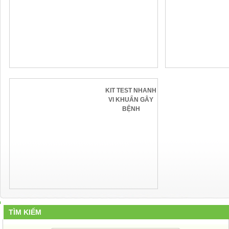
KIT TEST NHANH
VI KHUẨN GÂY
BỆNH
TÌM KIẾM