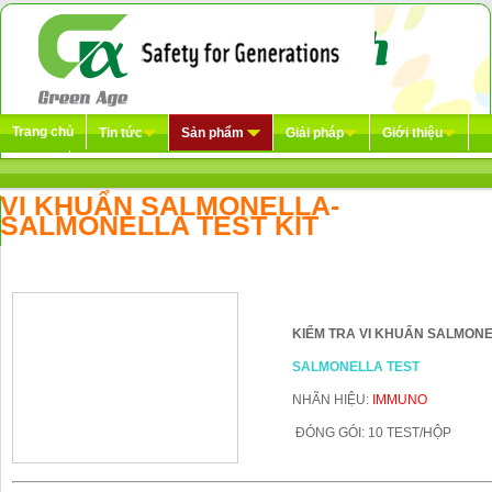
Trang chủ
Tin tức
Sản phẩm
Giải pháp
Giới thiệu
Liên hệ
VI KHUẨN SALMONELLA-
SALMONELLA TEST KIT
KIỂM TRA VI KHUẨN SALMON
SALMONELLA TEST
NHÃN HIỆU:
IMMUNO
ĐÓNG GÓI: 10 TEST/HỘP