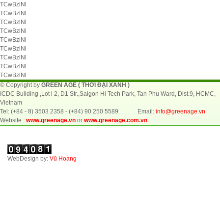
TCwBzlNl
TCwBzlNl
TCwBzlNl
TCwBzlNl
TCwBzlNl
TCwBzlNl
TCwBzlNl
TCwBzlNl
TCwBzlNl
© Copyright by
GREEN AGE ( THỜI ĐẠI XANH )
ICDC Building ,Lot i 2, D1 Str.,Saigon Hi Tech Park, Tan Phu Ward, Dist.9, HCMC,
Vietnam
Tel: (+84 - 8) 3503 2358 - (+84) 90 250 5589 Email:
info@greenage.vn
Website :
www.greenage.vn
or
www.greenage.com.vn
WebDesign by:
Vũ Hoàng