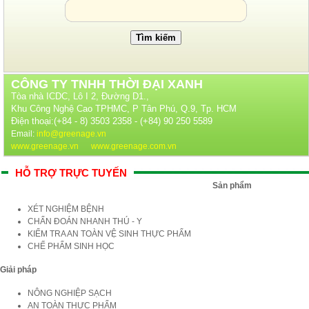
CÔNG TY TNHH THỜI ĐẠI XANH
Tòa nhà ICDC, Lô I 2, Đường D1.,
Khu Công Nghệ Cao TPHMC, P Tân Phú, Q.9, Tp. HCM
Điện thoại:(+84 - 8) 3503 2358 - (+84) 90 250 5589
Email:
info@greenage.vn
www.greenage.vn
www.greenage.com.vn
HỖ TRỢ TRỰC TUYẾN
Sản phẩm
XÉT NGHIỆM BỆNH
CHẨN ĐOÁN NHANH THÚ - Y
KIỂM TRA AN TOÀN VỆ SINH THỰC PHẨM
CHẾ PHẨM SINH HỌC
Giải pháp
NÔNG NGHIỆP SẠCH
AN TOÀN THỰC PHẨM