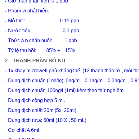
-
Giới hạn phát hiện:
0.1 ppb
-
Phạm vi phát hiện:
-
Mô thịt : 0.15 ppb
-
Nước tiểu: 0.1 ppb
-
Thức ă n chăn nuôi: 1 ppb
-
Tỷ lệ thu hồi:
85% ±
15%
THÀNH PHẦN BỘ KIT
2.
-
1x k
hay
m
icrowell phủ kháng thể
(12 thanh tháo rời, mỗi th
-
D
ung dịch chuẩn (1ml/lọ):
0ng/mL, 0.1ng/mL, 0.3ng/mL, 0.9
-
Dung dịch chuẩn 100ng/l (1ml) kèm theo thử nghiệm.
-
Dung dịch
cộ
ng hợp
5
ml
.
-
Dung dịch chiết 20ml(5x, 20ml).
-
Dung dịch r
ử.
a: 50ml
(10 X , 50 mL)
-
Cơ chất A 6ml