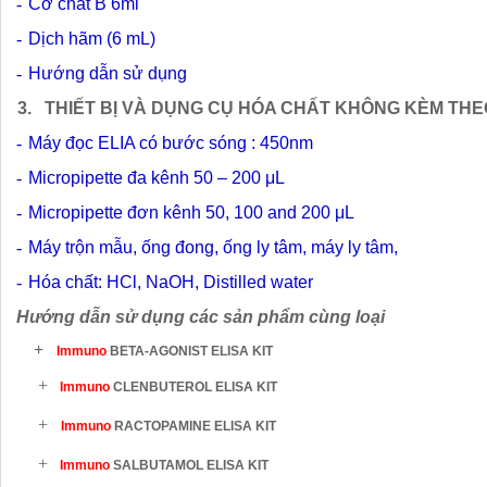
-
Cơ chất B
6ml
-
Dịch hãm
(6 mL)
-
H
ướng dẫn sử dụng
3.
THIẾT BỊ VÀ DỤNG CỤ HÓA CHẤT KHÔNG KÈM THE
-
Máy đọc ELIA có bước sóng :
450nm
-
Micropipette đa kênh
50 – 200 μL
-
Micropipette đơn kênh
50, 100 and 200 μL
-
Máy trộn mẫu, ống đong, ống ly tâm, máy ly tâm,
-
Hóa chất:
HCl, NaOH
,
Distilled water
Hướng dẫn sử dụng các sản phẩm cùng loại
+
Immuno
BETA-AGONIST ELISA KIT
+
Immuno
CLENBUTEROL ELISA KIT
+
Immuno
RACTOPAMINE ELISA KIT
+
Immuno
SALBUTAMOL ELISA KIT