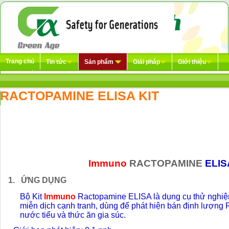
Trang chủ
Tin tức
Sản phẩm
Giải pháp
Giới thiệu
Liên hệ
RACTOPAMINE ELISA KIT
Immuno
RACTOPAMINE
ELIS
1.
ỨNG DỤNG
Bộ Kit
Immuno
Ractopamine ELISA
là dụng cụ thử nghi
miễn dịch cạnh tranh, dùng để phát hiện bán định lượng
nước tiểu và thức ăn gia súc.