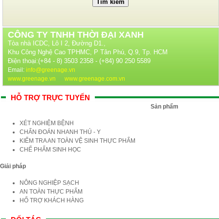
CÔNG TY TNHH THỜI ĐẠI XANH
Tòa nhà ICDC, Lô I 2, Đường D1.,
Khu Công Nghệ Cao TPHMC, P Tân Phú, Q.9, Tp. HCM
Điện thoại:(+84 - 8) 3503 2358 - (+84) 90 250 5589
Email:
info@greenage.vn
www.greenage.vn
www.greenage.com.vn
HỖ TRỢ TRỰC TUYẾN
Sản phẩm
XÉT NGHIỆM BỆNH
CHẨN ĐOÁN NHANH THÚ - Y
KIỂM TRA AN TOÀN VỆ SINH THỰC PHẨM
CHẾ PHẨM SINH HỌC
Giải pháp
NÔNG NGHIỆP SẠCH
AN TOÀN THỰC PHẨM
HỔ TRỢ KHÁCH HÀNG