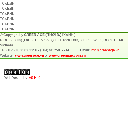
TCwBzlNl
TCwBzlNl
TCwBzlNl
TCwBzlNl
TCwBzlNl
TCwBzlNl
© Copyright by
GREEN AGE ( THỜI ĐẠI XANH )
ICDC Building ,Lot i 2, D1 Str.,Saigon Hi Tech Park, Tan Phu Ward, Dist.9, HCMC,
Vietnam
Tel: (+84 - 8) 3503 2358 - (+84) 90 250 5589 Email:
info@greenage.vn
Website :
www.greenage.vn
or
www.greenage.com.vn
WebDesign by:
Vũ Hoàng