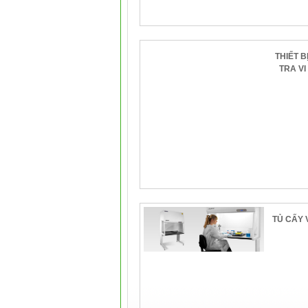
THIẾT B
TRA VI
TỦ CẤY V