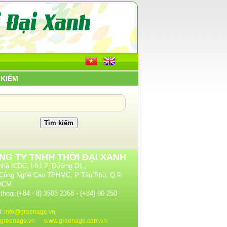
 KIẾM
NG TY TNHH THỜI ĐẠI XANH
nhà ICDC, Lô I 2, Đường D1.,
Công Nghệ Cao TPHMC, P Tân Phú, Q.9,
 HCM
thoại:(+84 - 8) 3503 2358 - (+84) 90 250
l:
info@greenage.vn
greenage.vn
www.greenage.com.vn