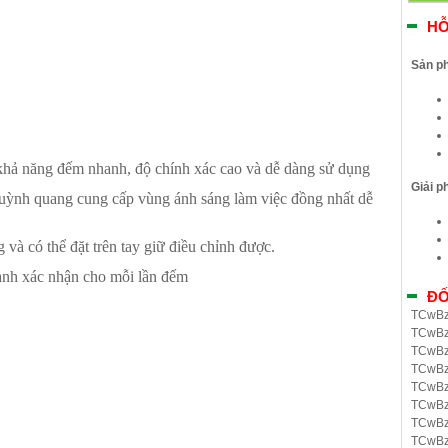
HỖ
Sản p
hả năng đếm nhanh, độ chính xác cao và dễ dàng sử dụng
Giải p
uỳnh quang cung cấp vùng ánh sáng làm việc đồng nhất dễ
và có thể đặt trên tay giữ điều chỉnh được.
anh xác nhận cho mỗi lần đếm
ĐỐ
TCwBz
TCwBz
TCwBz
TCwBz
TCwBz
TCwBz
TCwBz
TCwBz