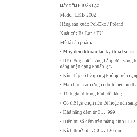
MÁY ĐẾM KHUẪN LẠC
Model: LKB 2002
Hãng sản xuất: Pol-Eko / Poland
Xuất xứ: Ba Lan / EU
Mô tả sản phẩm:
•
Máy đếm khuẩn lạc kỹ thuật số
có k
• Hệ thống chiếu sáng bằng đèn vòng h
dàng nhận dạng khuẩn lạc.
• Kính lúp có hệ quang không biến dạng 
• Màn hình cảm ứng có tính hiệu âm th
• Tính giá trị trung bình dễ dàng
• Có thể lựa chọn nền tối hoặc nền sáng
• Khả năng đếm từ 0…. 999
• Hiển thị số đếm trên màng hình LED
• Kích thước đĩa: 50 ….120 mm