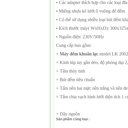
• Các adapter thích hợp cho các loại đĩ
• Miếng nhựa kẻ lưới ô vuông để đếm
• Có thể sử dụng nhiều loại bút đếm kh
• Kích thước máy( WxHxD): 300x325
• Nguồn điện: 230V/50Hz
Cung cấp bao gồm:
+
Máy đếm khuẩn lạc
model LK 200
+ Kính lúp tay gắn dẻo, độ phóng đại 
+ Tấm thủy tinh
+ Bút đếm tiêu chuẩn
+ Tấm nền hai mặt: nền trắng và nền đ
+ Tấm chia vạch hình lưới diện tích 1 
+ Dây nguồn
Sản phẩm cùng loại
: