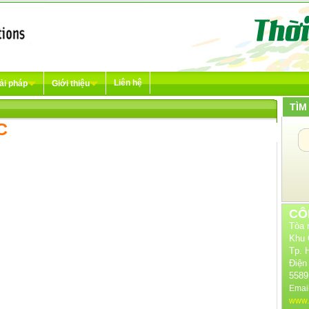
Liên hệ
ải pháp
Giới thiệu
TÌM
C
CÔ
Tòa 
Khu 
Tp.
Điện 
5589
Emai
www.