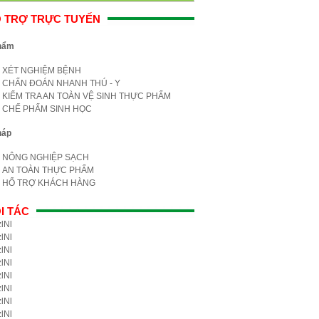
 TRỢ TRỰC TUYẾN
hẩm
XÉT NGHIỆM BỆNH
CHẨN ĐOÁN NHANH THÚ - Y
KIỂM TRA AN TOÀN VỆ SINH THỰC PHẨM
CHẾ PHẨM SINH HỌC
háp
NÔNG NGHIỆP SẠCH
AN TOÀN THỰC PHẨM
HỔ TRỢ KHÁCH HÀNG
I TÁC
lNl
lNl
lNl
lNl
lNl
lNl
lNl
lNl