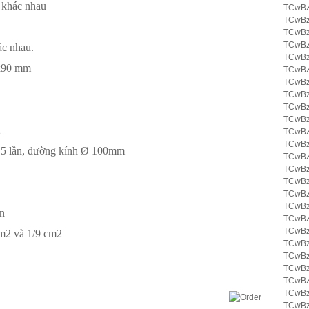
a khác nhau
TCwBz
TCwBz
TCwBz
TCwBz
ác nhau.
TCwBz
x90 mm
TCwBz
TCwBz
TCwBz
TCwBz
TCwBz
2
TCwBz
TCwBz
2,5 lần, đường kính Ø 100mm
TCwBz
TCwBz
TCwBz
TCwBz
TCwBz
en
TCwBz
TCwBz
cm2 và 1/9 cm2
TCwBz
TCwBz
TCwBz
TCwBz
TCwBz
TCwBz