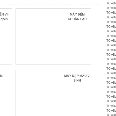
TCwBz
TCwBz
TCwBz
ỂN VI-
MÁY ĐẾM
TCwBz
copes
KHUẨN LẠC
TCwBz
TCwBz
TCwBz
TCwBz
TCwBz
TCwBz
TCwBz
TCwBz
TCwBz
TCwBz
TCwBz
TCwBz
ẤM-
MÁY DẬP MẪU VI
TCwBz
SINH
TCwBz
TCwBz
TCwBz
TCwBz
TCwBz
TCwBz
TCwBz
TCwBz